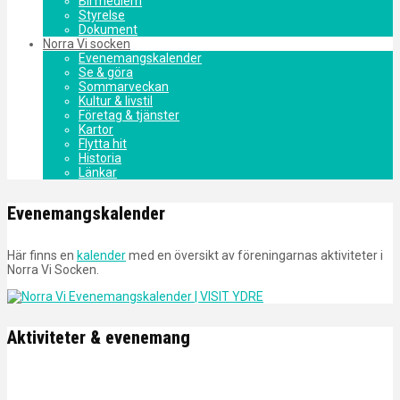
Bli medlem
Styrelse
Dokument
Norra Vi socken
Evenemangskalender
Se & göra
Sommarveckan
Kultur & livstil
Företag & tjänster
Kartor
Flytta hit
Historia
Länkar
Evenemangskalender
Här finns en
kalender
med en översikt av föreningarnas aktiviteter i
Norra Vi Socken.
Aktiviteter & evenemang