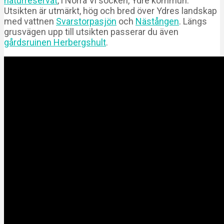
naturreservat
, i Norra Vi socken, Ydre kommun.
Utsikten är utmärkt, hög och bred över Ydres landskap
med vattnen
Svarstorpasjön
och
Nästången
. Längs
grusvägen upp till utsikten passerar du även
gårdsruinen Herbergshult
.