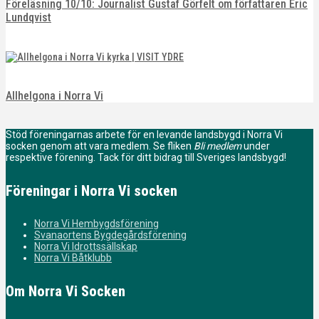
Föreläsning 10/10: Journalist Gustaf Görfelt om författaren Eric
Lundqvist
Allhelgona i Norra Vi
Stöd föreningarnas arbete för en levande landsbygd i Norra Vi
socken genom att vara medlem. Se fliken
Bli medlem
under
respektive förening. Tack för ditt bidrag till Sveriges landsbygd!
Föreningar i Norra Vi socken
Norra Vi Hembygdsförening
Svanaortens Bygdegårdsförening
Norra Vi Idrottssällskap
Norra Vi Båtklubb
Om Norra Vi Socken