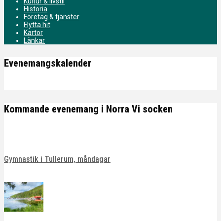
Kultur & livstil
Historia
Företag & tjänster
Flytta hit
Kartor
Länkar
Evenemangskalender
Kommande evenemang i Norra Vi socken
Gymnastik i Tullerum, måndagar