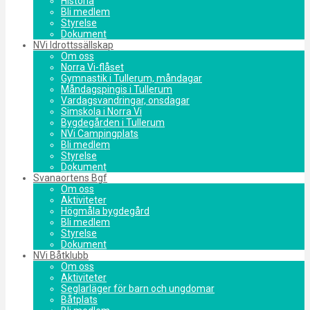
Historia
Bli medlem
Styrelse
Dokument
NVi Idrottssällskap
Om oss
Norra Vi-flåset
Gymnastik i Tullerum, måndagar
Måndagspingis i Tullerum
Vardagsvandringar, onsdagar
Simskola i Norra Vi
Bygdegården i Tullerum
NVi Campingplats
Bli medlem
Styrelse
Dokument
Svanaortens Bgf
Om oss
Aktiviteter
Högmåla bygdegård
Bli medlem
Styrelse
Dokument
NVi Båtklubb
Om oss
Aktiviteter
Seglarläger för barn och ungdomar
Båtplats