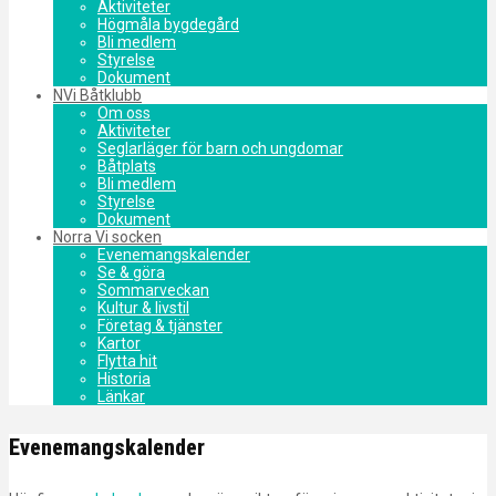
Aktiviteter
Högmåla bygdegård
Bli medlem
Styrelse
Dokument
NVi Båtklubb
Om oss
Aktiviteter
Seglarläger för barn och ungdomar
Båtplats
Bli medlem
Styrelse
Dokument
Norra Vi socken
Evenemangskalender
Se & göra
Sommarveckan
Kultur & livstil
Företag & tjänster
Kartor
Flytta hit
Historia
Länkar
Evenemangskalender