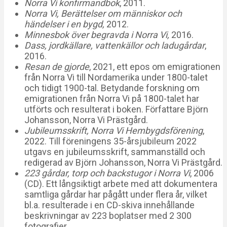
Norra Vi konfirmandbok
, 2011.
Norra Vi, Berättelser om människor och
händelser i en bygd,
2012.
Minnesbok över begravda i Norra Vi,
2016.
Dass, jordkällare, vattenkällor och ladugårdar
,
2016.
Resan de gjorde
, 2021, ett epos om emigrationen
från Norra Vi till Nordamerika under 1800-talet
och tidigt 1900-tal. Betydande forskning om
emigrationen från Norra Vi på 1800-talet har
utförts och resulterat i boken. Författare Björn
Johansson, Norra Vi Prästgård.
Jubileumsskrift, Norra Vi Hembygdsförening
,
2022. Till föreningens 35-årsjubileum 2022
utgavs en jubileumsskrift, sammanställd och
redigerad av Björn Johansson, Norra Vi Prästgård.
223 gårdar, torp och backstugor i Norra Vi
, 2006
(CD). Ett långsiktigt arbete med att dokumentera
samtliga gårdar har pågått under flera år, vilket
bl.a. resulterade i en CD-skiva innehållande
beskrivningar av 223 boplatser med 2 300
fotografier.