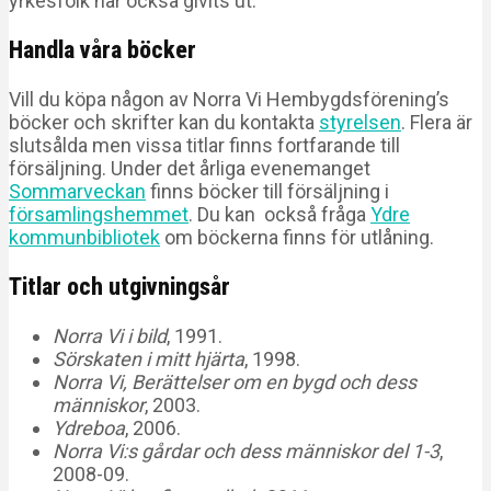
yrkesfolk har också givits ut.
Handla våra böcker
Vill du köpa någon av Norra Vi Hembygdsförening’s
böcker och skrifter kan du kontakta
styrelsen
. Flera är
slutsålda men vissa titlar finns fortfarande till
försäljning. Under det årliga evenemanget
Sommarveckan
finns böcker till försäljning i
församlingshemmet
. Du kan också fråga
Ydre
kommunbibliotek
om böckerna finns för utlåning.
Titlar och utgivningsår
Norra Vi i bild
, 1991.
Sörskaten i mitt hjärta
, 1998.
Norra Vi, Berättelser om en bygd och dess
människor
, 2003.
Ydreboa
, 2006.
Norra Vi:s gårdar och dess människor del 1-3
,
2008-09.