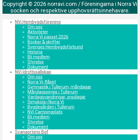
Copyright © 2026 norravi.com / Föreningarna i Norra Vi
socken och respektive upphovsrättsinnehavare.
NVi Hembygdsförening
Om oss
Aktiviteter
Norra Vi passet 2026
Böcker & skrifter
Sveriges Hembygdsförbund
Historia
Bli medlem
Styrelse
Dokument
NVi Idrottssällskap
Om oss
Norra Vi-flåset
Gymnastik i Tullerum, måndagar
Måndagspingis i Tullerum
Vardagsvandringar, onsdagar
Simskola i Norra Vi
Bygdegården i Tullerum
NVi Campingplats
Bli medlem
Styrelse
Dokument
Svanaortens Bgf
Om oss