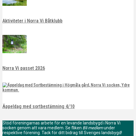
Aktiviteter i Norra Vi Båtklubb
Norra Vi passet 2026
Äppeldag med sortbestämning 4/10
Stöd föreningarnas arbete för en levande landsbygd i Norra Vi
socken genom att vara medlem. Se fliken
Bli medlem
under
respektive förening. Tack för ditt bidrag till Sveriges landsbygd!