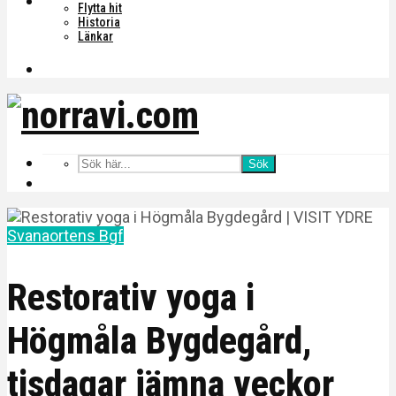
Flytta hit
Historia
Länkar
Sök
Svanaortens Bgf
Restorativ yoga i
Högmåla Bygdegård,
tisdagar jämna veckor