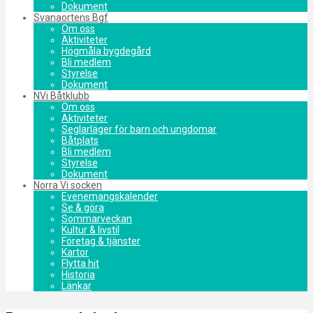
Dokument
Svanaortens Bgf
Om oss
Aktiviteter
Högmåla bygdegård
Bli medlem
Styrelse
Dokument
NVi Båtklubb
Om oss
Aktiviteter
Seglarläger för barn och ungdomar
Båtplats
Bli medlem
Styrelse
Dokument
Norra Vi socken
Evenemangskalender
Se & göra
Sommarveckan
Kultur & livstil
Företag & tjänster
Kartor
Flytta hit
Historia
Länkar