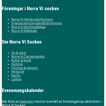
Föreningar i Norra Vi socken
Norra Vi Hembygdsförening
Svanaortens Bygdegårdsförening
Norra Vi Idrottssällskap
Norra Vi Båtklubb
Om Norra Vi Socken
Se & göra
Norra Vi Campingplats
Kultur & livstil
Historia
Företag & tjänster
Flytta hit
Kartor
Länkar
Evenemangskalender
Här finns en
kalender
med en översikt av föreningarnas aktiviteter i
Norra Vi Socken.