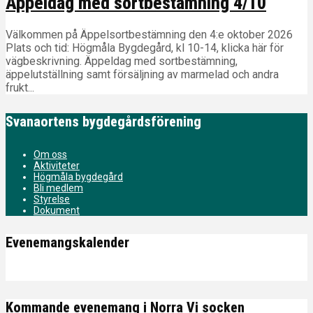
Äppeldag med sortbestämning 4/10
Välkommen på Äppelsortbestämning den 4:e oktober 2026
Plats och tid: Högmåla Bygdegård, kl 10-14, klicka här för
vägbeskrivning. Äppeldag med sortbestämning,
äppelutställning samt försäljning av marmelad och andra
frukt...
Svanaortens bygdegårdsförening
Om oss
Aktiviteter
Högmåla bygdegård
Bli medlem
Styrelse
Dokument
Evenemangskalender
Kommande evenemang i Norra Vi socken