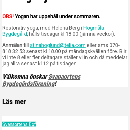
OBS!
Yogan har uppehåll under sommaren.
Restorativ yoga, med Helena Berg i
Högmåla
Bygdegård
, hålls tisdagar kl 18.00 (jämna veckor).
Anmälan till
stinahoglund@telia.com
eller sms 070-
818 32 53 senast kl 18.00 på måndagskvällen före. Blir
vi inte 8 eller fler deltagare ställer vi in och då meddelar
jag allra senast kl 12 på tisdagen.
Välkomna önskar
Svanaortens
Bygdegårdsförening
!
Läs mer
Svanaortens Bgf