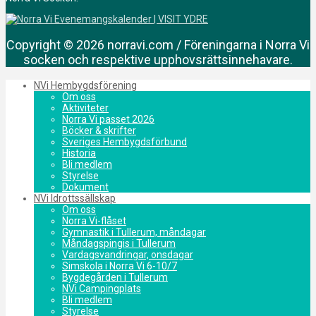
Copyright © 2026 norravi.com / Föreningarna i Norra Vi
socken och respektive upphovsrättsinnehavare.
NVi Hembygdsförening
Om oss
Aktiviteter
Norra Vi passet 2026
Böcker & skrifter
Sveriges Hembygdsförbund
Historia
Bli medlem
Styrelse
Dokument
NVi Idrottssällskap
Om oss
Norra Vi-flåset
Gymnastik i Tullerum, måndagar
Måndagspingis i Tullerum
Vardagsvandringar, onsdagar
Simskola i Norra Vi 6-10/7
Bygdegården i Tullerum
NVi Campingplats
Bli medlem
Styrelse