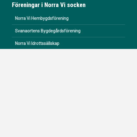
Föreningar i Norra Vi socken
Norra Vi Hembygdsförening
Svanaortens Bygdegårdsförening
Norra Vi Idrottssällskap
Norra Vi Båtklubb
Om Norra Vi Socken
Se & göra
Norra Vi Campingplats
Kultur & livstil
Historia