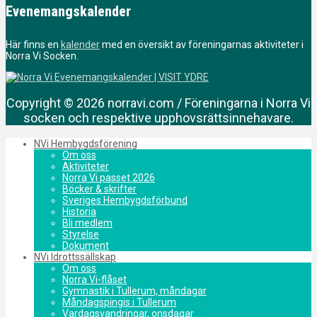
Evenemangskalender
Här finns en
kalender
med en översikt av föreningarnas aktiviteter i
Norra Vi Socken.
Copyright © 2026 norravi.com / Föreningarna i Norra Vi
socken och respektive upphovsrättsinnehavare.
NVi Hembygdsförening
Om oss
Aktiviteter
Norra Vi passet 2026
Böcker & skrifter
Sveriges Hembygdsförbund
Historia
Bli medlem
Styrelse
Dokument
NVi Idrottssällskap
Om oss
Norra Vi-flåset
Gymnastik i Tullerum, måndagar
Måndagspingis i Tullerum
Vardagsvandringar, onsdagar