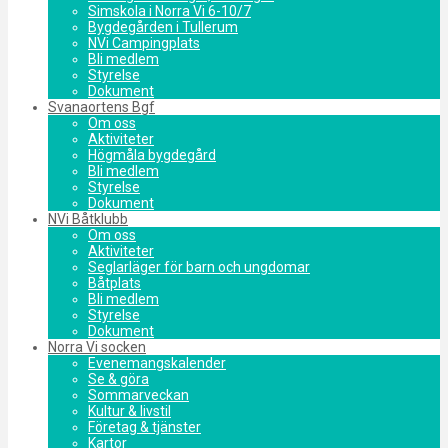
Simskola i Norra Vi 6-10/7
Bygdegården i Tullerum
NVi Campingplats
Bli medlem
Styrelse
Dokument
Svanaortens Bgf
Om oss
Aktiviteter
Högmåla bygdegård
Bli medlem
Styrelse
Dokument
NVi Båtklubb
Om oss
Aktiviteter
Seglarläger för barn och ungdomar
Båtplats
Bli medlem
Styrelse
Dokument
Norra Vi socken
Evenemangskalender
Se & göra
Sommarveckan
Kultur & livstil
Företag & tjänster
Kartor