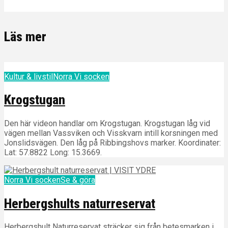
Läs mer
Kultur & livstil
Norra Vi socken
Krogstugan
Den här videon handlar om Krogstugan. Krogstugan låg vid
vägen mellan Vassviken och Visskvarn intill korsningen med
Jonslidsvägen. Den låg på Ribbingshovs marker. Koordinater:
Lat: 57.8822 Long: 15.3669.
Norra Vi socken
Se & göra
Herbergshults naturreservat
Herbergshult Naturreservat sträcker sig från betesmarken i