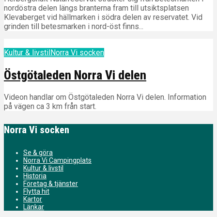
nordöstra delen längs branterna fram till utsiktsplatsen
Klevaberget vid hällmarken i södra delen av reservatet. Vid
grinden till betesmarken i nord-öst finns...
Kultur & livstil
Norra Vi socken
Östgötaleden Norra Vi delen
Videon handlar om Östgötaleden Norra Vi delen. Information
på vägen ca 3 km från start.
Norra Vi socken
Se & göra
Norra Vi Campingplats
Kultur & livstil
Historia
Företag & tjänster
Flytta hit
Kartor
Länkar