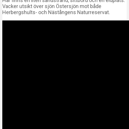
Har finns en liten sandstrand, sittbord och en eldplats.
Vacker utsikt över sjön Östersjön mot både
Herbergshults- och Nästångens Naturreservat.