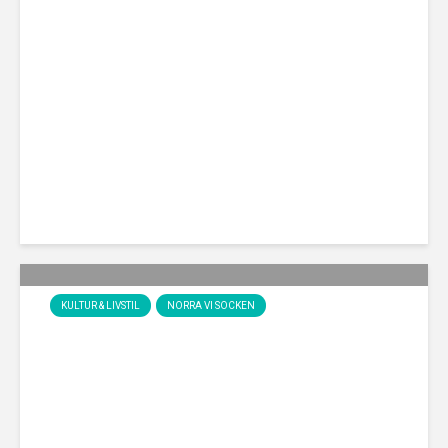
Ett yrkesliv i skogen
KULTUR & LIVSTIL
NORRA VI SOCKEN
Backstugan Rothult