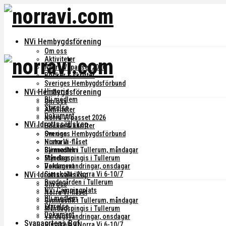
NVi Hembygdsförening
Om oss
Aktiviteter
Norra Vi passet 2026
Böcker & skrifter
Sveriges Hembygdsförbund
NVi Hembygdsförening
Historia
Bli medlem
Om oss
Styrelse
Aktiviteter
Dokument
Norra Vi passet 2026
NVi Idrottssällskap
Böcker & skrifter
Om oss
Sveriges Hembygdsförbund
Norra Vi-flåset
Historia
Gymnastik i Tullerum, måndagar
Bli medlem
Måndagspingis i Tullerum
Styrelse
Vardagsvandringar, onsdagar
Dokument
NVi Idrottssällskap
Simskola i Norra Vi 6-10/7
Bygdegården i Tullerum
Om oss
NVi Campingplats
Norra Vi-flåset
Bli medlem
Gymnastik i Tullerum, måndagar
Styrelse
Måndagspingis i Tullerum
Dokument
Vardagsvandringar, onsdagar
Svanaortens Bgf
Simskola i Norra Vi 6-10/7