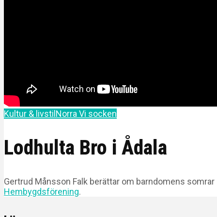
Kultur & livstil
Norra Vi socken
Lodhulta Bro i Ådala
Gertrud Månsson Falk berättar om barndomens somrar i 
Hembygdsförening
.