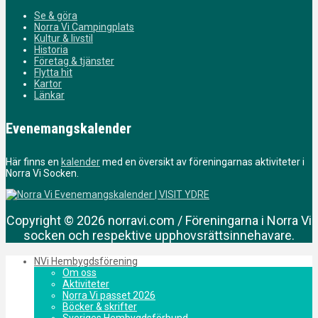
Se & göra
Norra Vi Campingplats
Kultur & livstil
Historia
Företag & tjänster
Flytta hit
Kartor
Länkar
Evenemangskalender
Här finns en
kalender
med en översikt av föreningarnas aktiviteter i
Norra Vi Socken.
Copyright © 2026 norravi.com / Föreningarna i Norra Vi
socken och respektive upphovsrättsinnehavare.
NVi Hembygdsförening
Om oss
Aktiviteter
Norra Vi passet 2026
Böcker & skrifter
Sveriges Hembygdsförbund