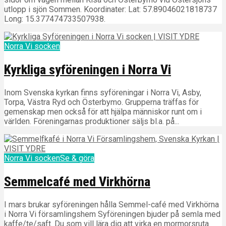
utlopp i sjön Sommen. Koordinater: Lat: 57.89046021818737
Long: 15.377474733507938.
Norra Vi socken
Kyrkliga syföreningen i Norra Vi
Inom Svenska kyrkan finns syföreningar i Norra Vi, Asby,
Torpa, Västra Ryd och Österbymo. Grupperna träffas för
gemenskap men också för att hjälpa människor runt om i
världen. Föreningarnas produktioner säljs bl.a. på...
Norra Vi socken
Se & göra
Semmelcafé med Virkhörna
I mars brukar syföreningen hålla Semmel-café med Virkhörna
i Norra Vi församlingshem Syföreningen bjuder på semla med
kaffe/te/saft. Du som vill lära dig att virka en mormorsruta