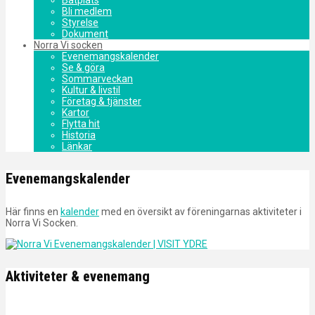
Bli medlem
Styrelse
Dokument
Norra Vi socken
Evenemangskalender
Se & göra
Sommarveckan
Kultur & livstil
Företag & tjänster
Kartor
Flytta hit
Historia
Länkar
Evenemangskalender
Här finns en
kalender
med en översikt av föreningarnas aktiviteter i
Norra Vi Socken.
Aktiviteter & evenemang