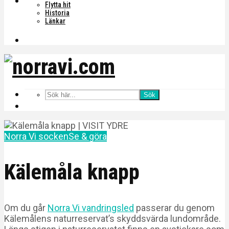
Flytta hit
Historia
Länkar
Sök
Norra Vi socken
Se & göra
Kälemåla knapp
Om du går
Norra Vi vandringsled
passerar du genom
Kälemålens naturreservat’s skyddsvärda lundområde.