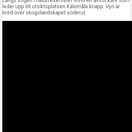
Längs stigen i naturreservatet finns en avstickare som
leder upp till utsiktsplatsen Kälemåla knapp. Vyn är
bred över skogslandskapet söderut.