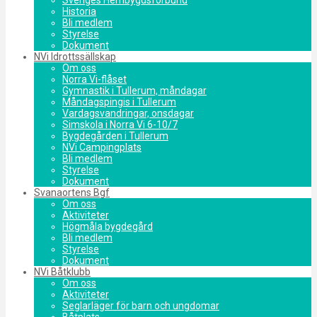
Historia
Bli medlem
Styrelse
Dokument
NVi Idrottssällskap
Om oss
Norra Vi-flåset
Gymnastik i Tullerum, måndagar
Måndagspingis i Tullerum
Vardagsvandringar, onsdagar
Simskola i Norra Vi 6-10/7
Bygdegården i Tullerum
NVi Campingplats
Bli medlem
Styrelse
Dokument
Svanaortens Bgf
Om oss
Aktiviteter
Högmåla bygdegård
Bli medlem
Styrelse
Dokument
NVi Båtklubb
Om oss
Aktiviteter
Seglarläger för barn och ungdomar
Båtplats