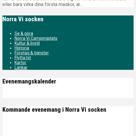
eller bara virka dina första maskor, är...
Norra Vi socken
Se & göra
Norra Vi Campingplats
Kultur & livstil
Historia
Företag & tjänster
Flytta hit
Kartor
Länkar
Evenemangskalender
Kommande evenemang i Norra Vi socken