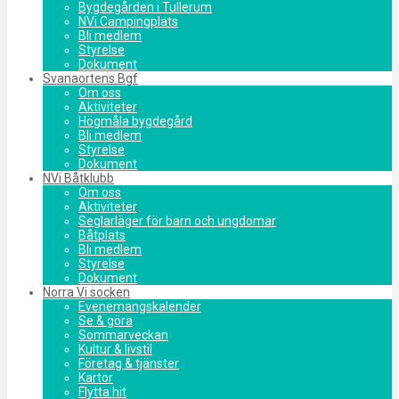
Bygdegården i Tullerum
NVi Campingplats
Bli medlem
Styrelse
Dokument
Svanaortens Bgf
Om oss
Aktiviteter
Högmåla bygdegård
Bli medlem
Styrelse
Dokument
NVi Båtklubb
Om oss
Aktiviteter
Seglarläger för barn och ungdomar
Båtplats
Bli medlem
Styrelse
Dokument
Norra Vi socken
Evenemangskalender
Se & göra
Sommarveckan
Kultur & livstil
Företag & tjänster
Kartor
Flytta hit