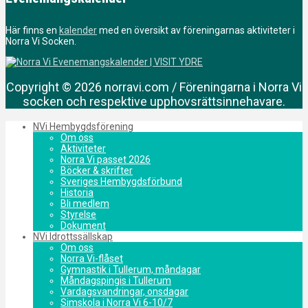
Här finns en
kalender
med en översikt av föreningarnas aktiviteter i
Norra Vi Socken.
Copyright © 2026 norravi.com / Föreningarna i Norra Vi
socken och respektive upphovsrättsinnehavare.
NVi Hembygdsförening
Om oss
Aktiviteter
Norra Vi passet 2026
Böcker & skrifter
Sveriges Hembygdsförbund
Historia
Bli medlem
Styrelse
Dokument
NVi Idrottssällskap
Om oss
Norra Vi-flåset
Gymnastik i Tullerum, måndagar
Måndagspingis i Tullerum
Vardagsvandringar, onsdagar
Simskola i Norra Vi 6-10/7