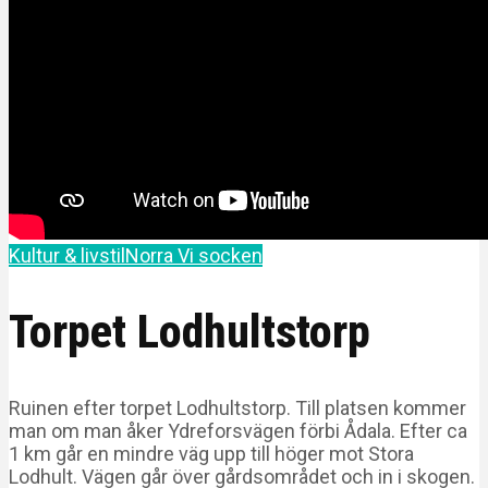
Kultur & livstil
Norra Vi socken
Torpet Lodhultstorp
Ruinen efter torpet Lodhultstorp. Till platsen kommer
man om man åker Ydreforsvägen förbi Ådala. Efter ca
1 km går en mindre väg upp till höger mot Stora
Lodhult. Vägen går över gårdsområdet och in i skogen.