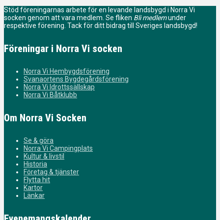
Stöd föreningarnas arbete för en levande landsbygd i Norra Vi
socken genom att vara medlem. Se fliken
Bli medlem
under
respektive förening. Tack för ditt bidrag till Sveriges landsbygd!
Föreningar i Norra Vi socken
Norra Vi Hembygdsförening
Svanaortens Bygdegårdsförening
Norra Vi Idrottssällskap
Norra Vi Båtklubb
Om Norra Vi Socken
Se & göra
Norra Vi Campingplats
Kultur & livstil
Historia
Företag & tjänster
Flytta hit
Kartor
Länkar
Evenemangskalender