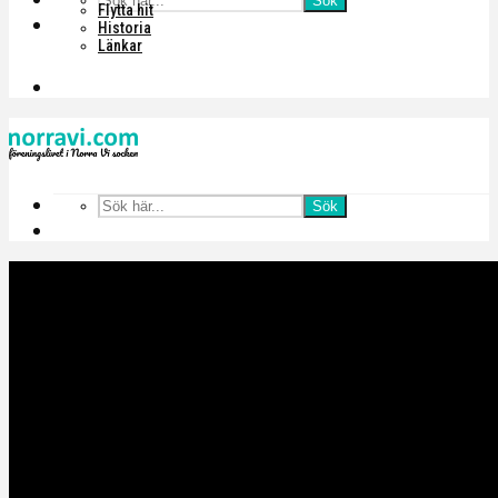
Sök
Flytta hit
Historia
Länkar
Sök