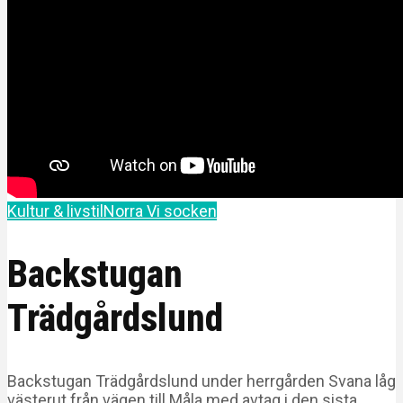
Kultur & livstil
Norra Vi socken
Backstugan
Trädgårdslund
Backstugan Trädgårdslund under herrgården Svana låg
västerut från vägen till Måla med avtag i den sista