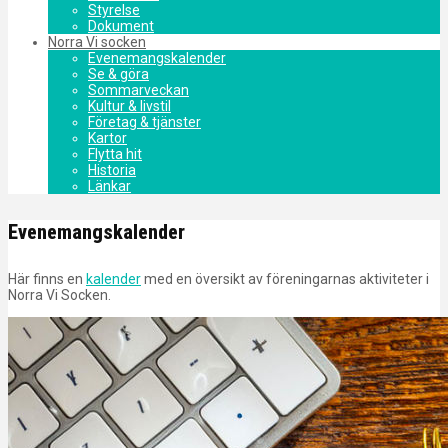
Styrelse
Dokument
Norra Vi socken
Evenemangskalender
Se & göra
Sommarveckan
Kultur & livstil
Företag & tjänster
Kartor
Flytta hit
Historia
Länkar
Evenemangskalender
Här finns en
kalender
med en översikt av föreningarnas aktiviteter i
Norra Vi Socken.