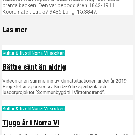
branta backen. Den var bebodd åren 1843-1911.
Koordinater: Lat: 57.9436 Long: 15.3847.
Läs mer
Kultur & livstil
Norra Vi socken
Bättre sänt än aldrig
Videon är en summering av klimatsituationen under år 2019.
Projektet är sponsrat av Kinda-Ydre sparbank och
leaderprojektet “Sommenbygd till Vätternstrand”.
Kultur & livstil
Norra Vi socken
Tjugo år i Norra Vi