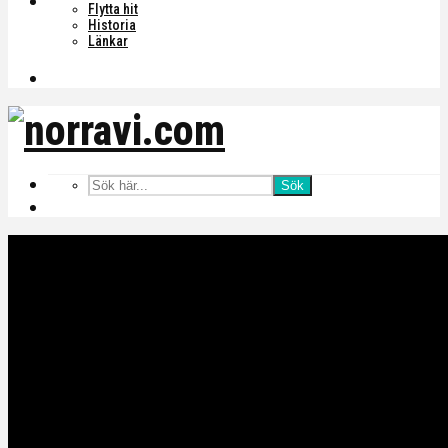
Flytta hit
Historia
Länkar
Sök