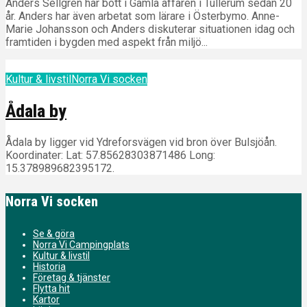
Anders Sellgren har bott i Gamla affären i Tullerum sedan 20
år. Anders har även arbetat som lärare i Österbymo. Anne-
Marie Johansson och Anders diskuterar situationen idag och
framtiden i bygden med aspekt från miljö...
Kultur & livstil
Norra Vi socken
Ådala by
Ådala by ligger vid Ydreforsvägen vid bron över Bulsjöån.
Koordinater: Lat: 57.85628303871486 Long:
15.378989682395172.
Norra Vi socken
Se & göra
Norra Vi Campingplats
Kultur & livstil
Historia
Företag & tjänster
Flytta hit
Kartor