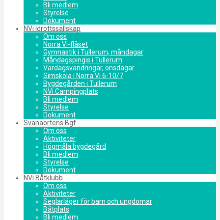
Bli medlem
Styrelse
Dokument
NVi Idrottssällskap
Om oss
Norra Vi-flåset
Gymnastik i Tullerum, måndagar
Måndagspingis i Tullerum
Vardagsvandringar, onsdagar
Simskola i Norra Vi 6-10/7
Bygdegården i Tullerum
NVi Campingplats
Bli medlem
Styrelse
Dokument
Svanaortens Bgf
Om oss
Aktiviteter
Högmåla bygdegård
Bli medlem
Styrelse
Dokument
NVi Båtklubb
Om oss
Aktiviteter
Seglarläger för barn och ungdomar
Båtplats
Bli medlem