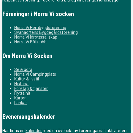
respektive förening. Tack för ditt bidrag till Sveriges landsbygd!
Föreningar i Norra Vi socken
Norra Vi Hembygdsförening
Svanaortens Bygdegårdsförening
Norra Vi Idrottssällskap
Norra Vi Båtklubb
Om Norra Vi Socken
Se & göra
Norra Vi Campingplats
Kultur & livstil
Historia
Företag & tjänster
Flytta hit
Kartor
Länkar
Evenemangskalender
Här finns en
kalender
med en översikt av föreningarnas aktiviteter i