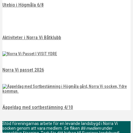
Utebio i Högmåla 6/8
Aktiviteter i Norra Vi Båtklubb
Norra Vi passet 2026
Äppeldag med sortbestämning 4/10
Stöd föreningarnas arbete för en levande landsbygd i Norra Vi
socken genom att vara medlem. Se fliken
Bli medlem
under