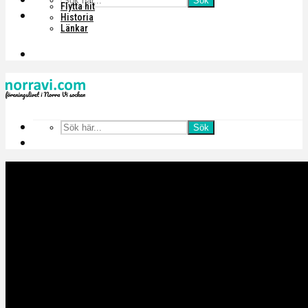
Sök
Flytta hit
Historia
Länkar
Sök