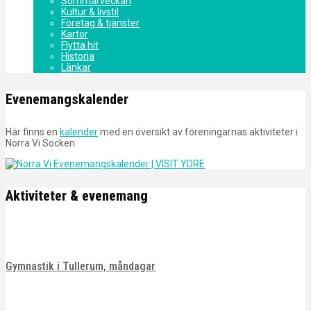
Sommarveckan
Kultur & livstil
Företag & tjänster
Kartor
Flytta hit
Historia
Länkar
Evenemangskalender
Här finns en
kalender
med en översikt av föreningarnas aktiviteter i
Norra Vi Socken.
Aktiviteter & evenemang
Gymnastik i Tullerum, måndagar