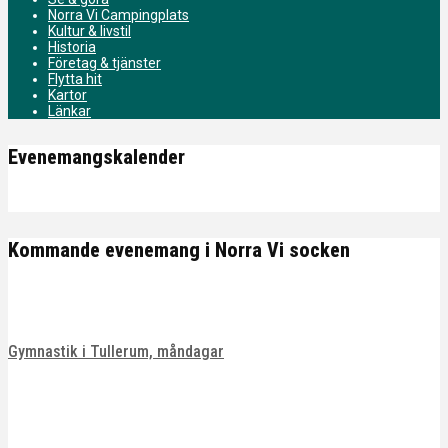
Norra Vi Campingplats
Kultur & livstil
Historia
Företag & tjänster
Flytta hit
Kartor
Länkar
Evenemangskalender
Kommande evenemang i Norra Vi socken
Gymnastik i Tullerum, måndagar