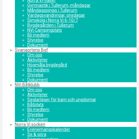
Norra Vi-flåset
Gymnastik i Tullerum, måndagar
Måndagspingis i Tullerum
Vardagsvandringar, onsdagar
Simskola i Norra Vi 6-10/7
Bygdegården i Tullerum
NVi Campingplats
Bli medlem
Styrelse
Dokument
Svanaortens Bgf
Om oss
Aktiviteter
Högmåla bygdegård
Bli medlem
Styrelse
Dokument
NVi Båtklubb
Om oss
Aktiviteter
Seglarläger för barn och ungdomar
Båtplats
Bli medlem
Styrelse
Dokument
Norra Vi socken
Evenemangskalender
Se & göra