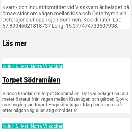
Kvarn- och industriområdet vid Visskvarn är beläget på
ömse sidor om vägen mellan Kisa och Österbymo vid
Östersjöns utlopp i sjön Sommen. Koordinater: Lat:
57.89046021818737 Long: 15.377474733507938.
Läs mer
Kultur & livstil
Norra Vi socken
Torpet Södramålen
Videon handlar om torpet Södramålen. Det var beläget ca 500
meter österut från vägen mellan Kisavägen och gården Sjövik
med ingång vid torpet Högmålsstugan. Idag finns inga spår
efter någon väg eller stig området är...
Kultur & livstil
Norra Vi socken