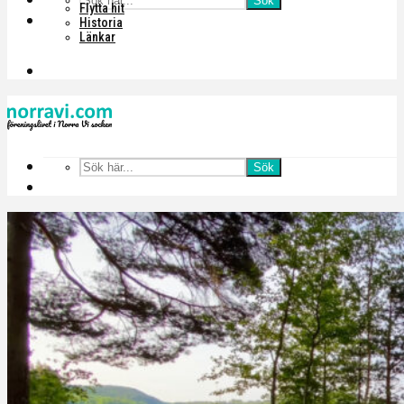
Sök
Flytta hit
Historia
Länkar
Sök