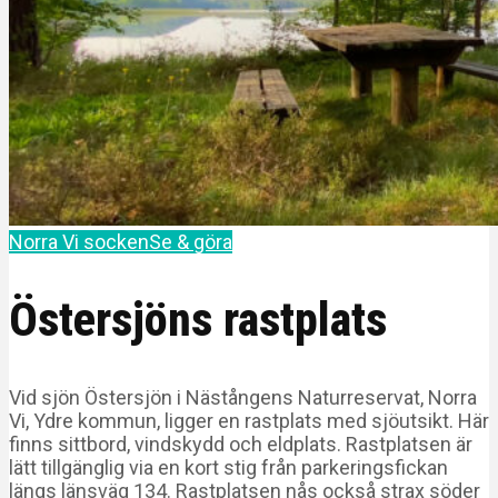
Norra Vi socken
Se & göra
Östersjöns rastplats
Vid sjön Östersjön i Nästångens Naturreservat, Norra
Vi, Ydre kommun, ligger en rastplats med sjöutsikt. Här
finns sittbord, vindskydd och eldplats. Rastplatsen är
lätt tillgänglig via en kort stig från parkeringsfickan
längs länsväg 134. Rastplatsen nås också strax söder