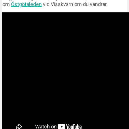
om
Östgötaleden
vid Visskvarn om du vandrar.