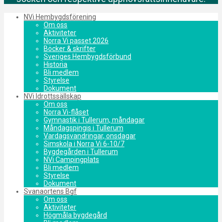
NVi Hembygdsförening
Om oss
Aktiviteter
Norra Vi passet 2026
Böcker & skrifter
Sveriges Hembygdsförbund
Historia
Bli medlem
Styrelse
Dokument
NVi Idrottssällskap
Om oss
Norra Vi-flåset
Gymnastik i Tullerum, måndagar
Måndagspingis i Tullerum
Vardagsvandringar, onsdagar
Simskola i Norra Vi 6-10/7
Bygdegården i Tullerum
NVi Campingplats
Bli medlem
Styrelse
Dokument
Svanaortens Bgf
Om oss
Aktiviteter
Högmåla bygdegård