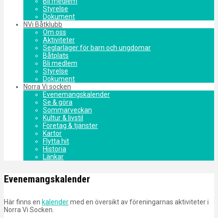
Bli medlem
Styrelse
Dokument
NVi Båtklubb
Om oss
Aktiviteter
Seglarläger för barn och ungdomar
Båtplats
Bli medlem
Styrelse
Dokument
Norra Vi socken
Evenemangskalender
Se & göra
Sommarveckan
Kultur & livstil
Företag & tjänster
Kartor
Flytta hit
Historia
Länkar
Evenemangskalender
Här finns en
kalender
med en översikt av föreningarnas aktiviteter i
Norra Vi Socken.