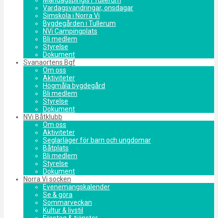
Vardagsvandringar, onsdagar
Simskola i Norra Vi
Bygdegården i Tullerum
NVi Campingplats
Bli medlem
Styrelse
Dokument
Svanaortens Bgf
Om oss
Aktiviteter
Högmåla bygdegård
Bli medlem
Styrelse
Dokument
NVi Båtklubb
Om oss
Aktiviteter
Seglarläger för barn och ungdomar
Båtplats
Bli medlem
Styrelse
Dokument
Norra Vi socken
Evenemangskalender
Se & göra
Sommarveckan
Kultur & livstil
Företag & tjänster