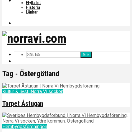
Flytta hit
Historia
Länkar
Sök
Tag - Östergötland
Kultur & livstil
Norra Vi socken
Torpet Åstugan
Hembygdsföreningen