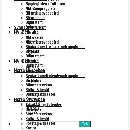
Om oss
Bygdegården i Tullerum
Aktiviteter
NVi Campingplats
Högmåla bygdegård
Bli medlem
Bli medlem
Styrelse
Styrelse
Dokument
Svanaortens Bgf
Dokument
NVi Båtklubb
Om oss
Om oss
Aktiviteter
Aktiviteter
Högmåla bygdegård
Seglarläger för barn och ungdomar
Bli medlem
Båtplats
Styrelse
Bli medlem
Dokument
NVi Båtklubb
Styrelse
Dokument
Om oss
Norra Vi socken
Aktiviteter
Evenemangskalender
Seglarläger för barn och ungdomar
Se & göra
Båtplats
Sommarveckan
Bli medlem
Kultur & livstil
Styrelse
Företag & tjänster
Dokument
Norra Vi socken
Kartor
Flytta hit
Evenemangskalender
Historia
Se & göra
Länkar
Sommarveckan
Kultur & livstil
Företag & tjänster
Sök
Kartor