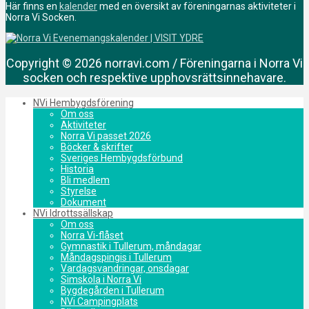
Här finns en
kalender
med en översikt av föreningarnas aktiviteter i
Norra Vi Socken.
Copyright © 2026 norravi.com / Föreningarna i Norra Vi
socken och respektive upphovsrättsinnehavare.
NVi Hembygdsförening
Om oss
Aktiviteter
Norra Vi passet 2026
Böcker & skrifter
Sveriges Hembygdsförbund
Historia
Bli medlem
Styrelse
Dokument
NVi Idrottssällskap
Om oss
Norra Vi-flåset
Gymnastik i Tullerum, måndagar
Måndagspingis i Tullerum
Vardagsvandringar, onsdagar
Simskola i Norra Vi
Bygdegården i Tullerum
NVi Campingplats