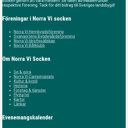
socken genom att vara medlem. Se fliken
Bli medlem
under
respektive förening. Tack för ditt bidrag till Sveriges landsbygd!
Föreningar i Norra Vi socken
Norra Vi Hembygdsförening
Svanaortens Bygdegårdsförening
Norra Vi Idrottssällskap
Norra Vi Båtklubb
Om Norra Vi Socken
Se & göra
Norra Vi Campingplats
Kultur & livstil
Historia
Företag & tjänster
Flytta hit
Kartor
Länkar
Evenemangskalender