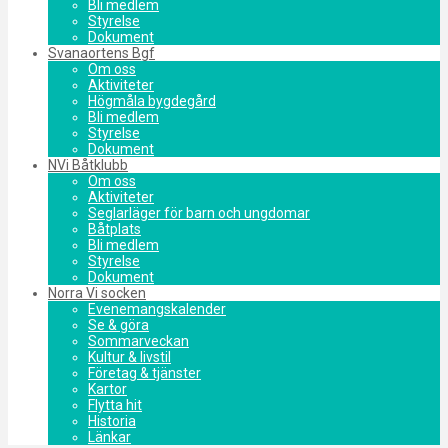
Bli medlem
Styrelse
Dokument
Svanaortens Bgf
Om oss
Aktiviteter
Högmåla bygdegård
Bli medlem
Styrelse
Dokument
NVi Båtklubb
Om oss
Aktiviteter
Seglarläger för barn och ungdomar
Båtplats
Bli medlem
Styrelse
Dokument
Norra Vi socken
Evenemangskalender
Se & göra
Sommarveckan
Kultur & livstil
Företag & tjänster
Kartor
Flytta hit
Historia
Länkar