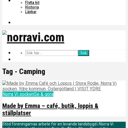
Flytta hit
Historia
Länkar
Sök
Tag - Camping
Norra Vi socken
Se & göra
Made by Emma – café, butik, loppis &
ställplatser
Stöd föreningarnas arbete för en levande landsbygd i Norra Vi